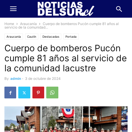
Home
Araucanía
Cuerpo de bomberos Pucón cumple 81 años al
servicio de la comunidad...
Araucanía
Cautín
Destacadas
Portada
Cuerpo de bomberos Pucón
cumple 81 años al servicio de
la comunidad lacustre
By
admin
-
3 de octubre de 2024