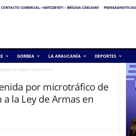
CONTACTO COMERCIAL: +56972281871 – BRÍGIDA CÁRCAMO
PRENSA@NOTICIAS
RE
GORBEA
LA ARAUCANÍA
DEPORTES
tráfico de drogas e infracción a la...
enida por microtráfico de
n a la Ley de Armas en