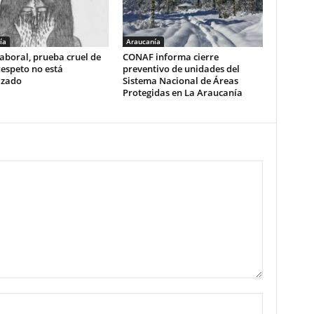
ía
Araucanía
aboral, prueba cruel de
CONAF informa cierre
respeto no está
preventivo de unidades del
izado
Sistema Nacional de Áreas
Protegidas en La Araucanía