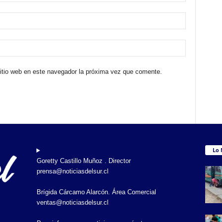
sitio web en este navegador la próxima vez que comente.
Lo 
Goretty Castillo Muñoz . Director
prensa@noticiasdelsur.cl
Brígida Cárcamo Alarcón. Área Comercial
ventas@noticiasdelsur.cl