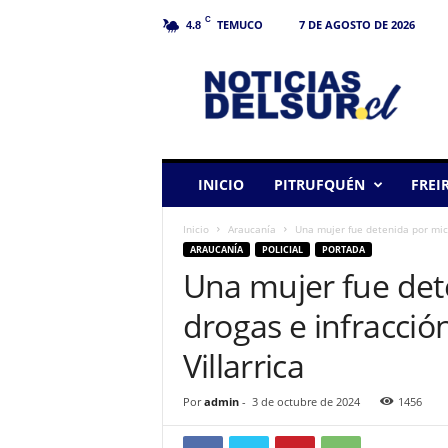
C
TEMUCO
7 DE AGOSTO DE 2026
4.8
N
o
t
i
c
i
a
INICIO
PITRUFQUÉN
FREI
s
d
Inicio
Araucanía
Una mujer fue detenida por micro
e
ARAUCANÍA
POLICIAL
PORTADA
l
Una mujer fue det
S
u
drogas e infracció
r
Villarrica
Por
admin
-
3 de octubre de 2024
1456