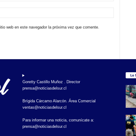
sitio web en este navegador la próxima vez que comente.
Lo 
Goretty Castillo Muñoz . Director
prensa@noticiasdelsur.cl
Brígida Cárcamo Alarcón. Área Comercial
ventas@noticiasdelsur.cl
Para informar una noticia, comunícate a:
prensa@noticiasdelsur.cl