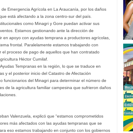
do de Emergencia Agrícola en La Araucanía, por los daños
que está afectando a la zona centro-sur del país.
nstitucionales como Minagri y Gore puedan activar sus
ventos. Estamos gestionando ante la dirección de
ir en apoyo con ayudas temprana a productores agrícolas,
stema frontal. Paralelamente estamos trabajando con
ar el proceso de pago de aquellos que han contratado
gricultura Héctor Cumilaf.
e Ayudas Tempranas en la región, lo que se traduce en
 y el posterior inicio del Catastro de Afectación
no funcionarios del Minagri para determinar el número de
es de la agricultura familiar campesina que sufrieron daños
daciones.
Esteban Valenzuela, explicó que “estamos comprometidos
tores más afectados con las ayudas tempranas que se
para eso estamos trabajando en conjunto con los gobiernos