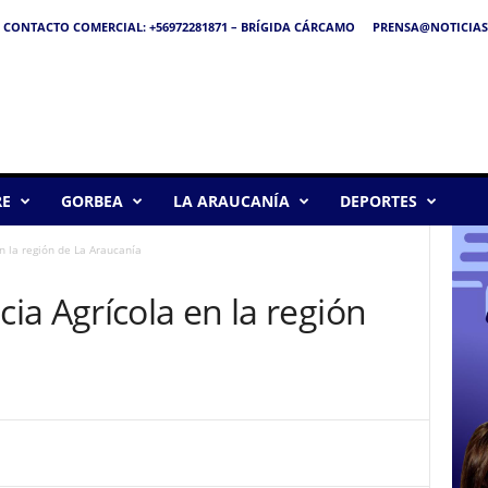
CONTACTO COMERCIAL: +56972281871 – BRÍGIDA CÁRCAMO
PRENSA@NOTICIAS
RE
GORBEA
LA ARAUCANÍA
DEPORTES
n la región de La Araucanía
a Agrícola en la región