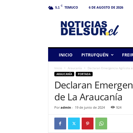
C
TEMUCO
6 DE AGOSTO DE 2026
5.1
N
o
t
i
c
i
a
INICIO
PITRUFQUÉN
FREI
s
d
Inicio
Araucanía
Declaran Emergencia Agrícola e
e
ARAUCANÍA
PORTADA
l
Declaran Emergenci
S
u
de La Araucanía
r
Por
admin
-
19 de junio de 2024
924