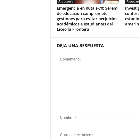
Araucanía
Araucan
Emergencia en Ruta s-70: Seremi
Invest
de educación compromete
confere
gestiones para evitar perjuicios
estudio
académicos a estudiantes del
amerin
Liceo la Frontera
DEJA UNA RESPUESTA