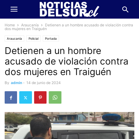
Home
Araucanía
Detienen a un hombre acusado de violación contra
dos mujeres en Traiguén
Araucanía
Policial
Portada
Detienen a un hombre
acusado de violación contra
dos mujeres en Traiguén
By
admin
-
14 de junio de 2024