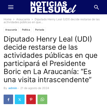
Home
Araucanía
Diputado Henry Leal (UDI) decide restarse de las
actividades públicas en que...
Araucanía
Politica
Portada
Diputado Henry Leal (UDI)
decide restarse de las
actividades públicas en que
participará el Presidente
Boric en La Araucanía: “Es
una visita intrascendente”
By
admin
-
21 de agosto de 2024