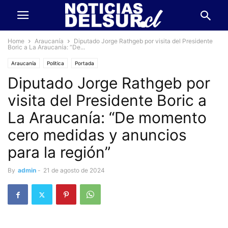
Home
Araucanía
Diputado Jorge Rathgeb por visita del Presidente
Boric a La Araucanía: “De...
Araucanía
Politica
Portada
Diputado Jorge Rathgeb por
visita del Presidente Boric a
La Araucanía: “De momento
cero medidas y anuncios
para la región”
By
admin
-
21 de agosto de 2024