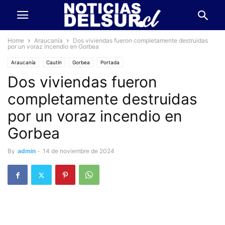
Home
Araucanía
Dos viviendas fueron completamente destruidas
por un voraz incendio en Gorbea
Araucanía
Cautín
Gorbea
Portada
Dos viviendas fueron
completamente destruidas
por un voraz incendio en
Gorbea
By
admin
-
14 de noviembre de 2024