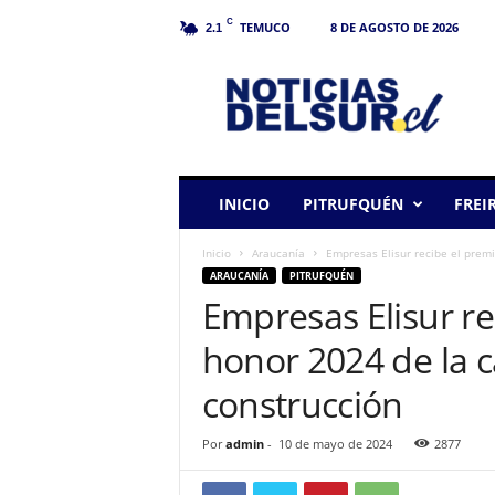
C
TEMUCO
8 DE AGOSTO DE 2026
2.1
N
o
t
i
c
i
a
INICIO
PITRUFQUÉN
FREI
s
d
Inicio
Araucanía
Empresas Elisur recibe el prem
e
ARAUCANÍA
PITRUFQUÉN
l
Empresas Elisur re
S
u
honor 2024 de la c
r
construcción
Por
admin
-
10 de mayo de 2024
2877