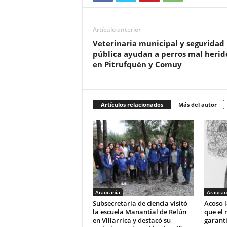
Artículo anterior
Veterinaria municipal y seguridad
pública ayudan a perros mal herid
en Pitrufquén y Comuy
Artículos relacionados
Más del autor
Araucanía
Araucan
Subsecretaria de ciencia visitó
Acoso l
la escuela Manantial de Relún
que el 
en Villarrica y destacó su
garant