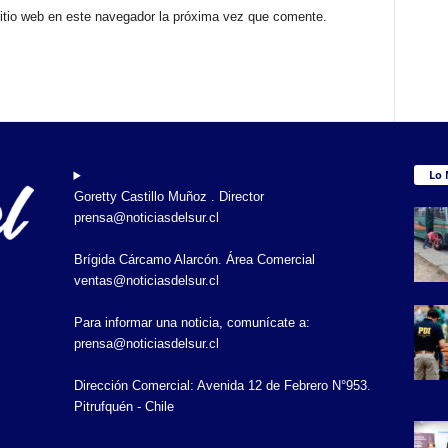
sitio web en este navegador la próxima vez que comente.
Lo 
Goretty Castillo Muñoz . Director
prensa@noticiasdelsur.cl
Brígida Cárcamo Alarcón. Área Comercial
ventas@noticiasdelsur.cl
Para informar una noticia, comunícate a:
prensa@noticiasdelsur.cl
Dirección Comercial: Avenida 12 de Febrero N°953.
Pitrufquén - Chile