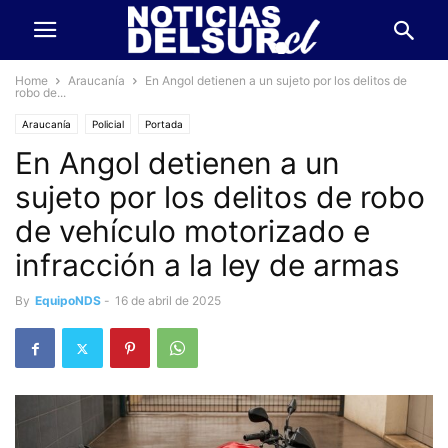
Home
Araucanía
En Angol detienen a un sujeto por los delitos de
robo de...
Araucanía
Policial
Portada
En Angol detienen a un
sujeto por los delitos de robo
de vehículo motorizado e
infracción a la ley de armas
By
EquipoNDS
-
16 de abril de 2025