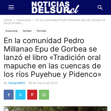
Home
Araucanía
En la comunidad Pedro Millanao Epu de Gorbea se
lanzó el libro...
Araucanía
Gorbea
Portada
En la comunidad Pedro
Millanao Epu de Gorbea se
lanzó el libro «Tradición oral
mapuche en las cuencas de
los ríos Puyehue y Pidenco»
By
EquipoNDS
-
26 de marzo de 2025