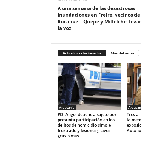
A una semana de las desastrosas
inundaciones en Freire, vecinos de
Rucahue – Quepe y Millelche, leva
la voz
Artículos relacionados
Más del autor
Araucanía
Araucan
PDI Angol detiene a sujeto por
Tres ar
presunta participación en los
la memo
delitos de homicidio simple
exposic
frustrado y lesiones graves
Autóno
gravísimas