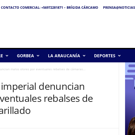
CONTACTO COMERCIAL: +56972281871 – BRÍGIDA CÁRCAMO
PRENSA@NOTICIAS
RE
GORBEA
LA ARAUCANÍA
DEPORTES
uncian malos olores por eventuales rebalses de cámaras...
 imperial denuncian
ventuales rebalses de
rillado