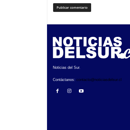
Noticias del Sur.
Contáctanos:
contacto@noticiasdelsur.cl