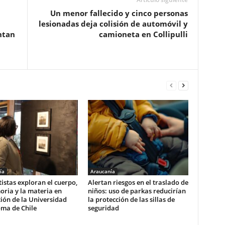
Un menor fallecido y cinco personas
lesionadas deja colisión de automóvil y
ntan
camioneta en Collipulli
ía
Araucanía
tistas exploran el cuerpo,
Alertan riesgos en el traslado de
ria y la materia en
niños: uso de parkas reducirían
ión de la Universidad
la protección de las sillas de
ma de Chile
seguridad