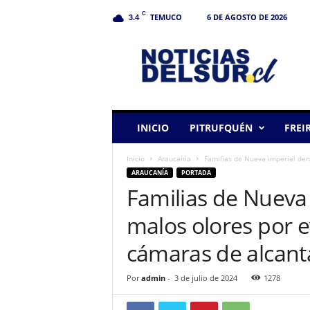
C
TEMUCO
6 DE AGOSTO DE 2026
3.4
N
o
t
i
c
i
a
INICIO
PITRUFQUÉN
FREI
s
d
Inicio
Araucanía
Familias de Nueva imperial den
e
ARAUCANÍA
PORTADA
l
Familias de Nueva
S
u
malos olores por e
r
cámaras de alcanta
Por
admin
-
3 de julio de 2024
1278