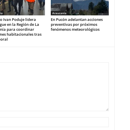
ía
Araucanía
o Ivan Poduje lidera
En Pucón adelantan acciones
gue en la Región de La
preventivas por próximos
nía para coordinar
fenómenos meteorológicos
nes habitacionales tras
poral