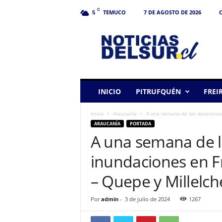
C
TEMUCO
7 DE AGOSTO DE 2026
C
5
N
o
t
i
c
i
a
INICIO
PITRUFQUÉN
FREI
s
d
Inicio
Araucanía
A una semana de las desastrosa
e
ARAUCANÍA
PORTADA
l
A una semana de l
S
u
inundaciones en F
r
– Quepe y Millelche
Por
admin
-
3 de julio de 2024
1267