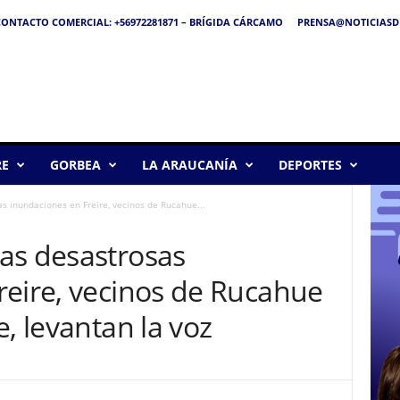
ONTACTO COMERCIAL: +56972281871 – BRÍGIDA CÁRCAMO
PRENSA@NOTICIASDE
RE
GORBEA
LA ARAUCANÍA
DEPORTES
s inundaciones en Freire, vecinos de Rucahue...
as desastrosas
reire, vecinos de Rucahue
, levantan la voz