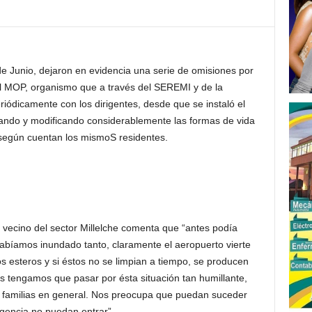
de Junio, dejaron en evidencia una serie de omisiones por
el MOP, organismo que a través del SEREMI y de la
riódicamente con los dirigentes, desde que se instaló el
tando y modificando considerablemente las formas de vida
 según cuentan los mismoS residentes.
y vecino del sector Millelche comenta que “antes podía
abíamos inundado tanto, claramente el aeropuerto vierte
os esteros y si éstos no se limpian a tiempo, se producen
s tengamos que pasar por ésta situación tan humillante,
y familias en general. Nos preocupa que puedan suceder
gencia no puedan entrar”.