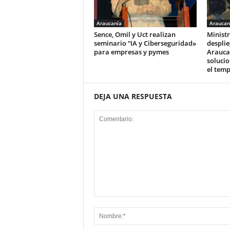
Araucanía
Araucan
Sence, Omil y Uct realizan
Ministr
seminario “IA y Ciberseguridad»
desplie
para empresas y pymes
Arauca
solucio
el tem
DEJA UNA RESPUESTA