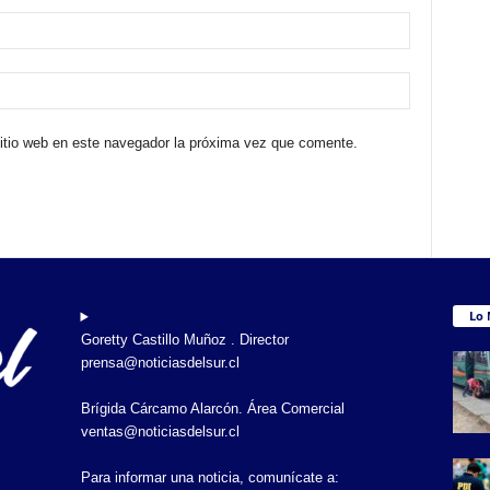
sitio web en este navegador la próxima vez que comente.
Lo 
Goretty Castillo Muñoz . Director
prensa@noticiasdelsur.cl
Brígida Cárcamo Alarcón. Área Comercial
ventas@noticiasdelsur.cl
Para informar una noticia, comunícate a: