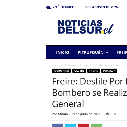
C
TEMUCO
6 DE AGOSTO DE 2026
7.9
N
o
t
i
c
i
a
INICIO
PITRUFQUÉN
FREI
s
d
Inicio
Araucanía
Freire: Desfile Por La Celebraci
e
ARAUCANÍA
CAUTÍN
FREIRE
PORTADA
l
Freire: Desfile Por
S
u
Bombero se Realiza
r
General
Por
admin
-
29 de junio de 2023
1391