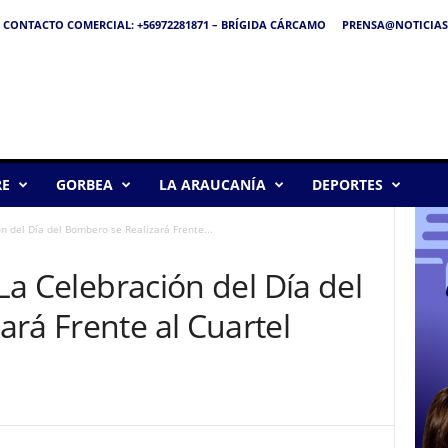
CONTACTO COMERCIAL: +56972281871 – BRÍGIDA CÁRCAMO
PRENSA@NOTICIAS
RE
GORBEA
LA ARAUCANÍA
DEPORTES
ón del Día del Bombero se Realizará Frente...
 La Celebración del Día del
rá Frente al Cuartel