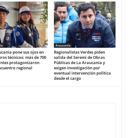
ía
Araucanía
canía pone sus ojos en
Regionalistas Verdes piden
uros técnicos: más de 700
salida del Seremi de Obras
antes protagonizaron
Públicas de La Araucanía y
ncuentro regional
exigen investigación por
eventual intervención política
desde el cargo