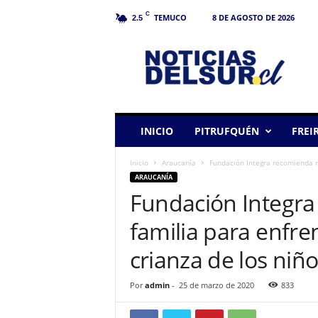
C
TEMUCO
8 DE AGOSTO DE 2026
2.5
N
o
t
i
c
i
a
INICIO
PITRUFQUÉN
FREI
s
d
Inicio
Araucanía
Fundación Integra recomienda rut
e
ARAUCANÍA
l
Fundación Integra
S
u
familia para enfren
r
crianza de los niñ
Por
admin
-
25 de marzo de 2020
833