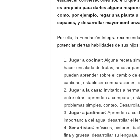
establecer conversaciones sobre lo que s
es propicio para darles alguna respons
como, por ejemplo, regar una planta u o
capaces, y desarrollar mayor confianz
Por ello, la Fundación Integra recomiend
potenciar ciertas habilidades de sus hijos:
Jugar a cocinar:
Alguna receta simp
hacer ensalada de frutas, amasar pan 
pueden aprender sobre el cambio de e
cantidad, establecer comparaciones, id
Jugar a la casa:
Invitarlos a herma
entre otras: aprenden a comparar, esta
problemas simples, conteo. Desarrollar
Jugar a jardinear:
Aprenden a cuida
importancia del agua, desarrollar el le
Ser artistas:
músicos, pintores, bail
fina y gruesa, desarrollar su lenguaje.