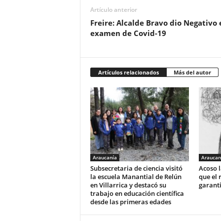
Artículo anterior
Freire: Alcalde Bravo dio Negativo 
examen de Covid-19
Artículos relacionados
Más del autor
Araucanía
Araucan
Subsecretaria de ciencia visitó
Acoso l
la escuela Manantial de Relún
que el 
en Villarrica y destacó su
garant
trabajo en educación científica
desde las primeras edades