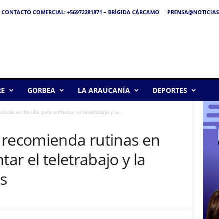
CONTACTO COMERCIAL: +56972281871 – BRÍGIDA CÁRCAMO
PRENSA@NOTICIAS
RE
GORBEA
LA ARAUCANÍA
DEPORTES
inas en familia para enfrentar el teletrabajo y la...
 recomienda rutinas en
tar el teletrabajo y la
os