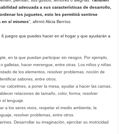
ienten, piensan, sus gustos, temores o alegrías.
También
abilidad adecuada a sus características de desarrollo,
rdenar los juguetes, esto les permitirá sentirse
a en sí mismos
”, afirmó Alicia Berríos.
a 6 juegos que puedes hacer en el hogar y que ayudarán a
le, en la que puedan participar sin riesgos. Por ejemplo,
o galletas, hacer merengue, entre otras. Los niños y niñas
stado de los elementos, resolver problemas, noción de
entificar sabores, entre otros.
nar calcetines, a poner la mesa, ayudar a hacer las camas,
blecer relaciones de tamaño, color, forma; resolver
 el lenguaje.
r a los seres vivos, respetar el medio ambiente, la
nguaje, resolver problemas, entre otros.
arines. Desarrollar su imaginación, ejercitar su motricidad