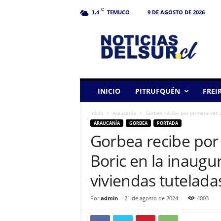
C
TEMUCO
9 DE AGOSTO DE 2026
1.4
N
o
t
i
c
i
a
INICIO
PITRUFQUÉN
FREI
s
d
Inicio
Araucanía
Gorbea recibe por primera vez a
e
ARAUCANÍA
GORBEA
PORTADA
l
Gorbea recibe por 
S
u
Boric en la inaug
r
viviendas tutelad
Por
admin
-
21 de agosto de 2024
4003