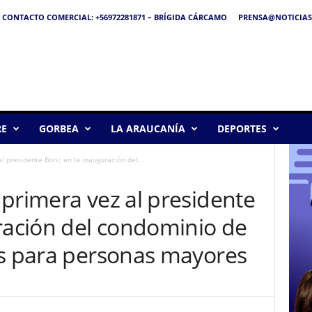
CONTACTO COMERCIAL: +56972281871 – BRÍGIDA CÁRCAMO
PRENSA@NOTICIAS
RE
GORBEA
LA ARAUCANÍA
DEPORTES
l presidente Boric en la inauguración del...
primera vez al presidente
uración del condominio de
as para personas mayores