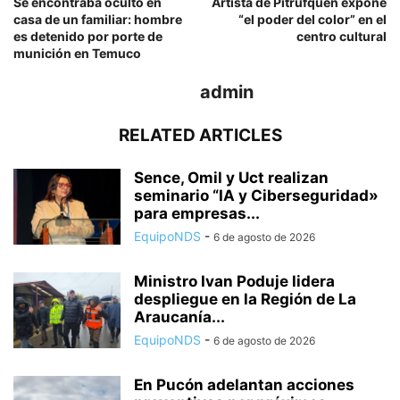
Se encontraba oculto en
Artista de Pitrufquén expone
casa de un familiar: hombre
“el poder del color” en el
es detenido por porte de
centro cultural
munición en Temuco
admin
RELATED ARTICLES
Sence, Omil y Uct realizan
seminario “IA y Ciberseguridad»
para empresas...
EquipoNDS
-
6 de agosto de 2026
Ministro Ivan Poduje lidera
despliegue en la Región de La
Araucanía...
EquipoNDS
-
6 de agosto de 2026
En Pucón adelantan acciones