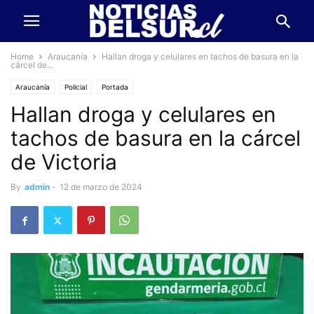
Home
Araucanía
Hallan droga y celulares en tachos de basura en la
cárcel de...
Araucanía
Policial
Portada
Hallan droga y celulares en
tachos de basura en la cárcel
de Victoria
By
admin
-
12 de marzo de 2024