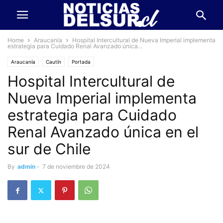
Home
Araucanía
Hospital Intercultural de Nueva Imperial implementa
estrategia para Cuidado Renal Avanzado única...
Araucanía
Cautín
Portada
Hospital Intercultural de
Nueva Imperial implementa
estrategia para Cuidado
Renal Avanzado única en el
sur de Chile
By
admin
-
7 de noviembre de 2024