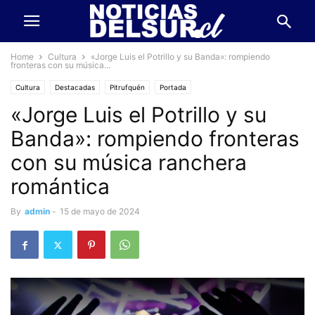
Home
Cultura
«Jorge Luis el Potrillo y su Banda»: rompiendo
fronteras con su música...
Cultura
Destacadas
Pitrufquén
Portada
«Jorge Luis el Potrillo y su
Banda»: rompiendo fronteras
con su música ranchera
romántica
By
admin
-
15 de mayo de 2024