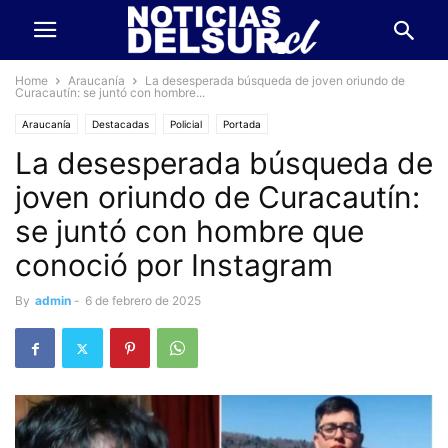
Home
Araucanía
La desesperada búsqueda de joven oriundo de
Curacautín: se juntó con hombre...
Araucanía
Destacadas
Policial
Portada
La desesperada búsqueda de
joven oriundo de Curacautín:
se juntó con hombre que
conoció por Instagram
By
admin
-
6 de febrero de 2025