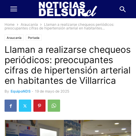
Home
Araucanía
Llaman a realizarse chequeos periódicos:
preocupantes cifras de hipertensión arterial en habitantes...
Araucanía
Portada
Llaman a realizarse chequeos
periódicos: preocupantes
cifras de hipertensión arterial
en habitantes de Villarrica
By
EquipoNDS
-
19 de mayo de 2025