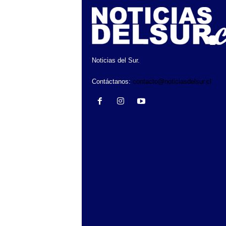
Noticias del Sur.
Contáctanos:
contacto@noticiasdelsur.cl