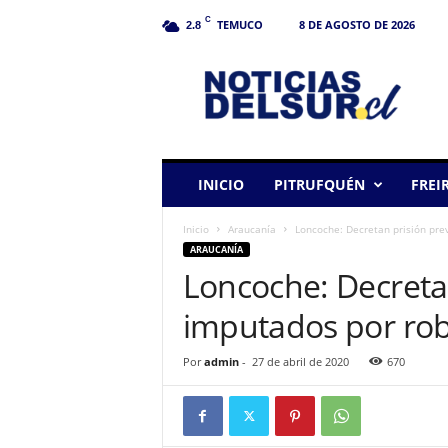
C
TEMUCO
8 DE AGOSTO DE 2026
2.8
N
o
t
i
c
i
a
INICIO
PITRUFQUÉN
FREI
s
d
Inicio
Araucanía
Loncoche: Decretan prisión pre
e
ARAUCANÍA
l
Loncoche: Decreta
S
u
imputados por rob
r
Por
admin
-
27 de abril de 2020
670