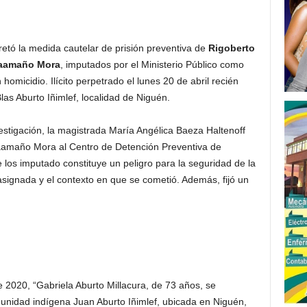
tó la medida cautelar de prisión preventiva de
Rigoberto
Caamaño Mora
, imputados por el Ministerio Público como
omicidio. Ilícito perpetrado el lunes 20 de abril recién
as Aburto Iñimlef, localidad de Niguén.
vestigación, la magistrada María Angélica Baeza Haltenoff
aamaño Mora al Centro de Detención Preventiva de
de los imputado constituye un peligro para la seguridad de la
 asignada y el contexto en que se cometió. Además, fijó un
e 2020, “Gabriela Aburto Millacura, de 73 años, se
munidad indígena Juan Aburto Iñimlef, ubicada en Niguén,