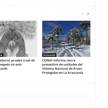
ía
Araucanía
aboral, prueba cruel de
CONAF informa cierre
respeto no está
preventivo de unidades del
izado
Sistema Nacional de Áreas
Protegidas en La Araucanía