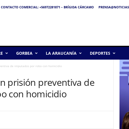
CONTACTO COMERCIAL: +56972281871 – BRÍGIDA CÁRCAMO
PRENSA@NOTICIAS
RE
GORBEA
LA ARAUCANÍA
DEPORTES
ventiva de imputados por robo con homicidio
n prisión preventiva de
o con homicidio