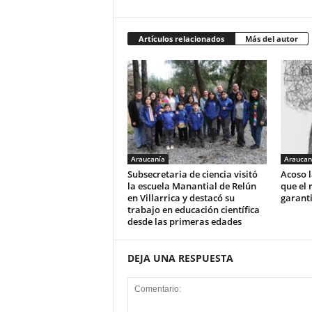
Artículos relacionados
Más del autor
Araucanía
Araucan
Subsecretaria de ciencia visitó
Acoso l
la escuela Manantial de Relún
que el 
en Villarrica y destacó su
garant
trabajo en educación científica
desde las primeras edades
DEJA UNA RESPUESTA