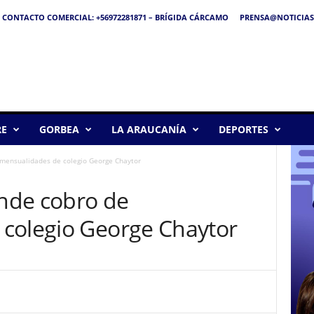
CONTACTO COMERCIAL: +56972281871 – BRÍGIDA CÁRCAMO
PRENSA@NOTICIAS
RE
GORBEA
LA ARAUCANÍA
DEPORTES
mensualidades de colegio George Chaytor
nde cobro de
colegio George Chaytor