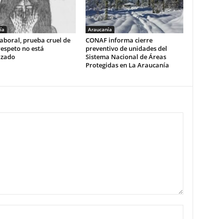
ía
Araucanía
aboral, prueba cruel de
CONAF informa cierre
respeto no está
preventivo de unidades del
izado
Sistema Nacional de Áreas
Protegidas en La Araucanía