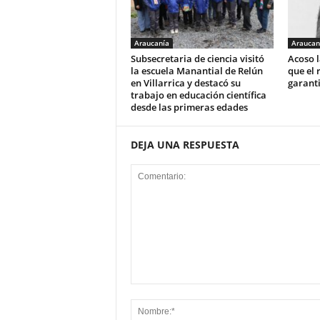
Araucanía
Araucan
Subsecretaria de ciencia visitó
Acoso l
la escuela Manantial de Relún
que el 
en Villarrica y destacó su
garant
trabajo en educación científica
desde las primeras edades
DEJA UNA RESPUESTA