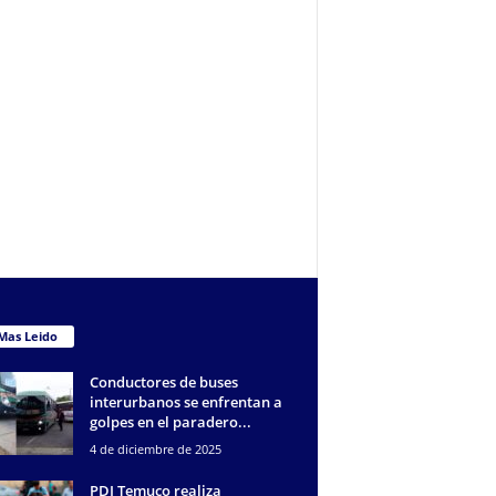
Mas Leido
Conductores de buses
interurbanos se enfrentan a
golpes en el paradero...
4 de diciembre de 2025
PDI Temuco realiza