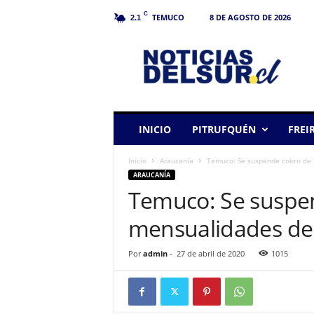
C
TEMUCO
8 DE AGOSTO DE 2026
2.1
N
o
t
i
c
i
a
INICIO
PITRUFQUÉN
FREI
s
d
Inicio
Araucanía
Temuco: Se suspende cobro de 
e
ARAUCANÍA
l
Temuco: Se suspe
S
u
mensualidades de 
r
Por
admin
-
27 de abril de 2020
1015