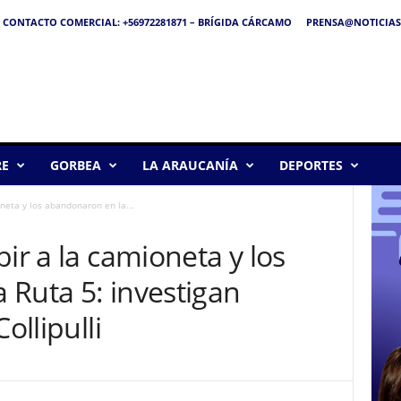
CONTACTO COMERCIAL: +56972281871 – BRÍGIDA CÁRCAMO
PRENSA@NOTICIAS
RE
GORBEA
LA ARAUCANÍA
DEPORTES
oneta y los abandonaron en la...
ir a la camioneta y los
 Ruta 5: investigan
ollipulli