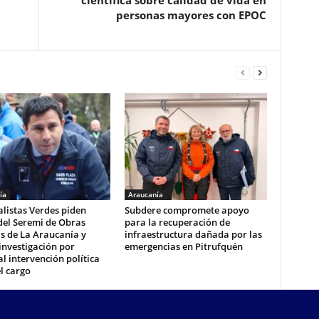
científica sobre calidad de vida en
personas mayores con EPOC
ía
Araucanía
listas Verdes piden
Subdere compromete apoyo
del Seremi de Obras
para la recuperación de
s de La Araucanía y
infraestructura dañada por las
investigación por
emergencias en Pitrufquén
l intervención política
l cargo