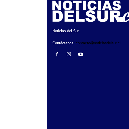
Noticias del Sur.
Contáctanos:
contacto@noticiasdelsur.cl