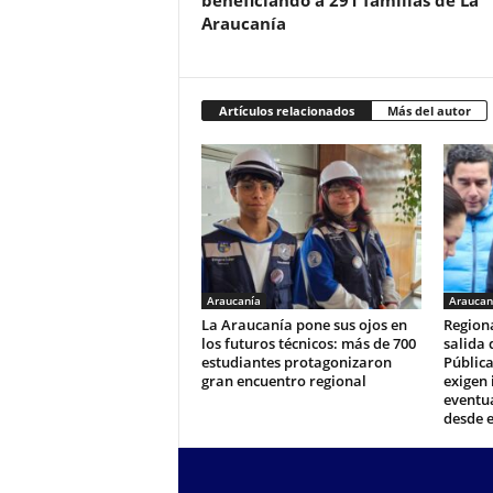
beneficiando a 291 familias de La
Araucanía
Artículos relacionados
Más del autor
Araucanía
Araucan
La Araucanía pone sus ojos en
Regiona
los futuros técnicos: más de 700
salida 
estudiantes protagonizaron
Pública
gran encuentro regional
exigen 
eventua
desde e