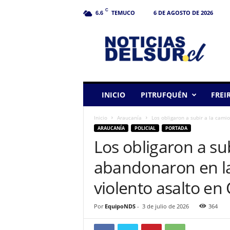
C
TEMUCO
6 DE AGOSTO DE 2026
6.6
N
o
t
i
c
i
a
INICIO
PITRUFQUÉN
FREI
s
d
Inicio
Araucanía
Los obligaron a subir a la cami
e
ARAUCANÍA
POLICIAL
PORTADA
l
Los obligaron a sub
S
u
abandonaron en la
r
violento asalto en C
Por
EquipoNDS
-
3 de julio de 2026
364