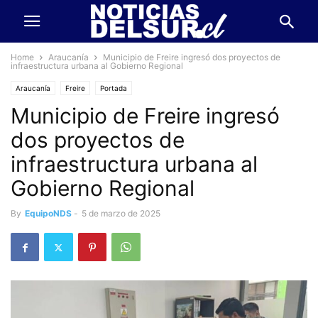
Home
Araucanía
Municipio de Freire ingresó dos proyectos de
infraestructura urbana al Gobierno Regional
Araucanía
Freire
Portada
Municipio de Freire ingresó
dos proyectos de
infraestructura urbana al
Gobierno Regional
By
EquipoNDS
-
5 de marzo de 2025