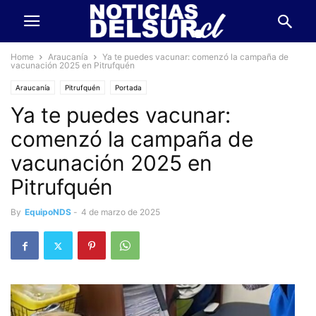
Home
Araucanía
Ya te puedes vacunar: comenzó la campaña de
vacunación 2025 en Pitrufquén
Araucanía
Pitrufquén
Portada
Ya te puedes vacunar:
comenzó la campaña de
vacunación 2025 en
Pitrufquén
By
EquipoNDS
-
4 de marzo de 2025