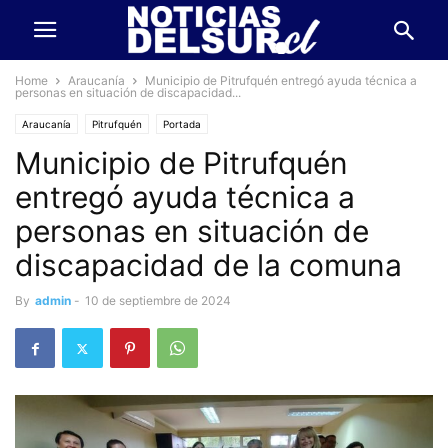
Home
Araucanía
Municipio de Pitrufquén entregó ayuda técnica a
personas en situación de discapacidad...
Araucanía
Pitrufquén
Portada
Municipio de Pitrufquén
entregó ayuda técnica a
personas en situación de
discapacidad de la comuna
By
admin
-
10 de septiembre de 2024