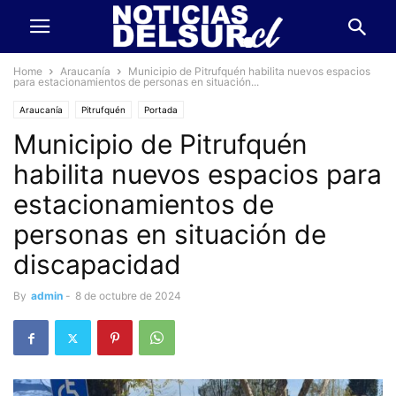
Home
Araucanía
Municipio de Pitrufquén habilita nuevos espacios
para estacionamientos de personas en situación...
Araucanía
Pitrufquén
Portada
Municipio de Pitrufquén
habilita nuevos espacios para
estacionamientos de
personas en situación de
discapacidad
By
admin
-
8 de octubre de 2024