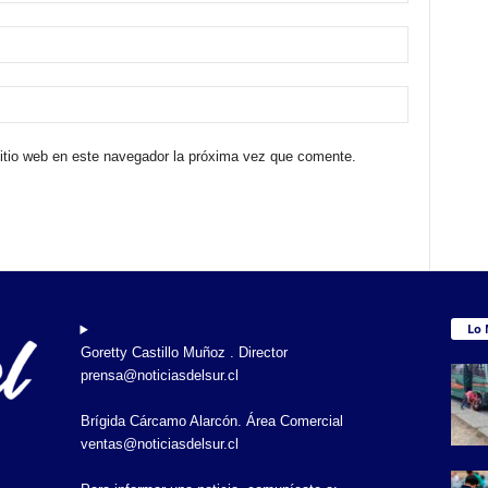
sitio web en este navegador la próxima vez que comente.
Lo 
Goretty Castillo Muñoz . Director
prensa@noticiasdelsur.cl
Brígida Cárcamo Alarcón. Área Comercial
ventas@noticiasdelsur.cl