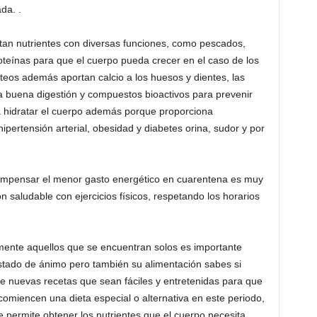
da. .
tan nutrientes con diversas funciones, como pescados,
oteínas para que el cuerpo pueda crecer en el caso de los
cteos además aportan calcio a los huesos y dientes, las
a buena digestión y compuestos bioactivos para prevenir
 hidratar el cuerpo además porque proporciona
ipertensión arterial, obesidad y diabetes orina, sudor y por
ompensar el menor gasto energético en cuarentena es muy
saludable con ejercicios físicos, respetando los horarios
mente aquellos que se encuentran solos es importante
stado de ánimo pero también su alimentación sabes si
e nuevas recetas que sean fáciles y entretenidas para que
comiencen una dieta especial o alternativa en este periodo,
 permite obtener los nutrientes que el cuerpo necesita.