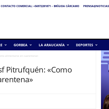
CONTACTO COMERCIAL: +56972281871 – BRÍGIDA CÁRCAMO
PRENSA@NOTICIAS
RE
GORBEA
LA ARAUCANÍA
DEPORTES
«Como alimentarse en cuarentena»
osf Pitrufquén: «Como
arentena»