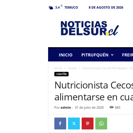
C
TEMUCO
8 DE AGOSTO DE 2026
3.4
N
o
t
i
c
i
a
INICIO
PITRUFQUÉN
FREI
s
d
Inicio
Cautín
Nutricionista Cecosf Pitrufquén: 
e
CAUTÍN
l
Nutricionista Cec
S
u
alimentarse en cu
r
Por
admin
-
31 de julio de 2020
683