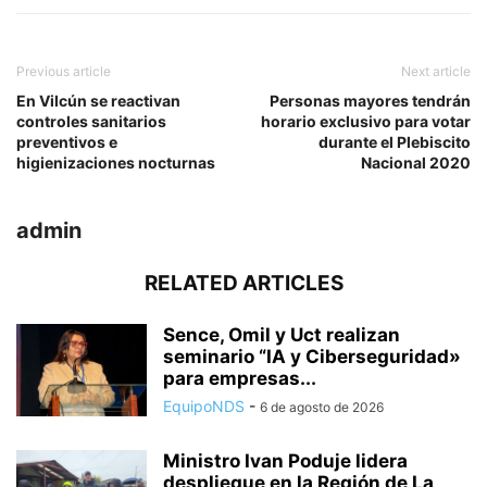
Previous article
Next article
En Vilcún se reactivan
Personas mayores tendrán
controles sanitarios
horario exclusivo para votar
preventivos e
durante el Plebiscito
higienizaciones nocturnas
Nacional 2020
admin
RELATED ARTICLES
Sence, Omil y Uct realizan
seminario “IA y Ciberseguridad»
para empresas...
EquipoNDS
-
6 de agosto de 2026
Ministro Ivan Poduje lidera
despliegue en la Región de La