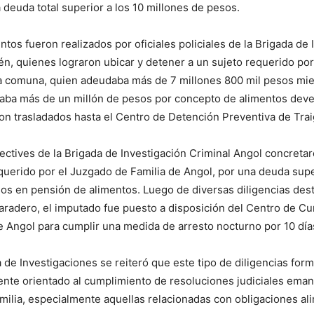
 deuda total superior a los 10 millones de pesos.
tos fueron realizados por oficiales policiales de la Brigada de 
én, quienes lograron ubicar y detener a un sujeto requerido po
a comuna, quien adeudaba más de 7 millones 800 mil pesos mie
ba más de un millón de pesos por concepto de alimentos dev
ron trasladados hasta el Centro de Detención Preventiva de Tra
tectives de la Brigada de Investigación Criminal Angol concretar
uerido por el Juzgado de Familia de Angol, por una deuda super
os en pensión de alimentos. Luego de diversas diligencias des
aradero, el imputado fue puesto a disposición del Centro de C
e Angol para cumplir una medida de arresto nocturno por 10 día
a de Investigaciones se reiteró que este tipo de diligencias for
nte orientado al cumplimiento de resoluciones judiciales ema
amilia, especialmente aquellas relacionadas con obligaciones al