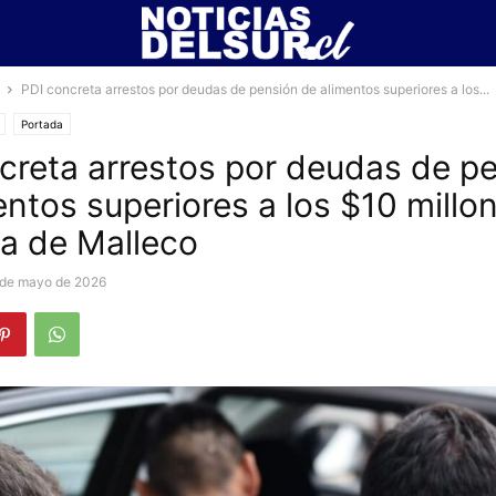
PDI concreta arrestos por deudas de pensión de alimentos superiores a los...
Portada
creta arrestos por deudas de p
entos superiores a los $10 millon
ia de Malleco
 de mayo de 2026