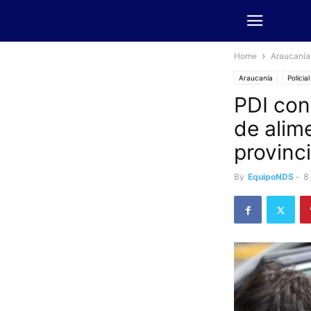
Home
Araucanía
Araucanía
Policial
PDI con
de alim
provinc
By
EquipoNDS
-
8