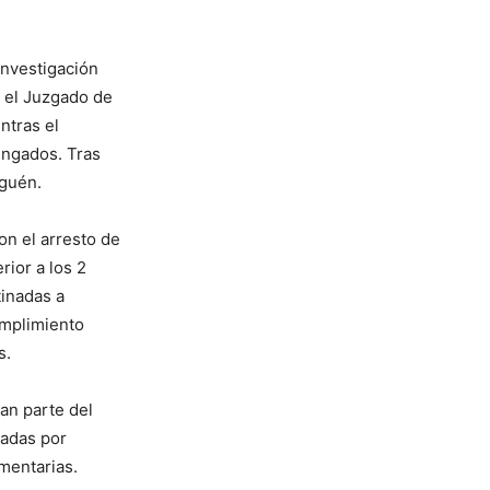
Investigación
r el Juzgado de
ntras el
engados. Tras
iguén.
on el arresto de
ior a los 2
tinadas a
umplimiento
s.
man parte del
nadas por
imentarias.