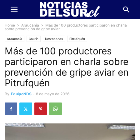
Home
Araucanía
Más de 100 productores participaron en charla
sobre prevención de gripe aviar...
Araucanía
Cautín
Destacadas
Pitrufquén
Más de 100 productores
participaron en charla sobre
prevención de gripe aviar en
Pitrufquén
By
EquipoNDS
-
8 de mayo de 2026