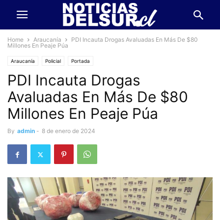
Home
Araucanía
PDI Incauta Drogas Avaluadas En Más De $80
Millones En Peaje Púa
Araucanía
Policial
Portada
PDI Incauta Drogas
Avaluadas En Más De $80
Millones En Peaje Púa
By
admin
-
8 de enero de 2024