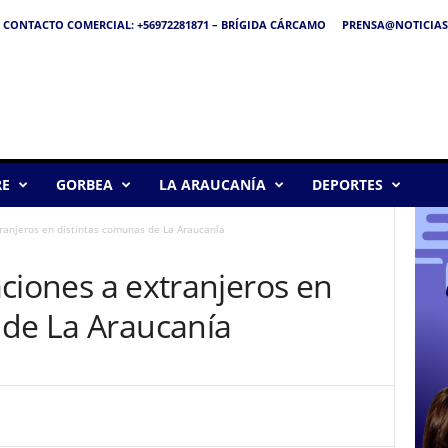
CONTACTO COMERCIAL: +56972281871 – BRÍGIDA CÁRCAMO
PRENSA@NOTICIAS
RE
GORBEA
LA ARAUCANÍA
DEPORTES
xtranjeros en distintas comunas de La Araucanía
zaciones a extranjeros en
 de La Araucanía