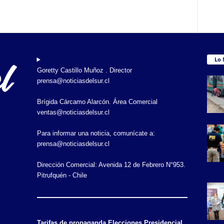
Lo 
Goretty Castillo Muñoz . Director
prensa@noticiasdelsur.cl
Brígida Cárcamo Alarcón. Área Comercial
ventas@noticiasdelsur.cl
Para informar una noticia, comunícate a:
prensa@noticiasdelsur.cl
Dirección Comercial: Avenida 12 de Febrero N°953.
Pitrufquén - Chile
Tarifas de propaganda Elecciones Presidencial