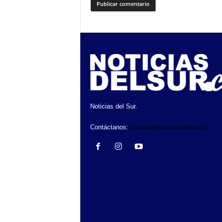
Noticias del Sur.
Contáctanos:
contacto@noticiasdelsur.cl