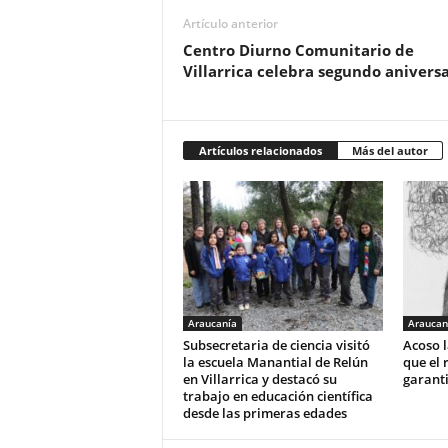
Artículo anterior
Centro Diurno Comunitario de
Villarrica celebra segundo aniversa
Artículos relacionados
Más del autor
Araucanía
Araucan
Subsecretaria de ciencia visitó
Acoso l
la escuela Manantial de Relún
que el 
en Villarrica y destacó su
garant
trabajo en educación científica
desde las primeras edades