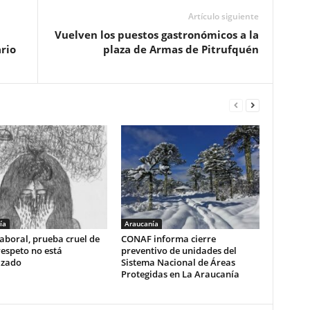
Artículo siguiente
Vuelven los puestos gastronómicos a la
rio
plaza de Armas de Pitrufquén
ía
Araucanía
aboral, prueba cruel de
CONAF informa cierre
respeto no está
preventivo de unidades del
izado
Sistema Nacional de Áreas
Protegidas en La Araucanía