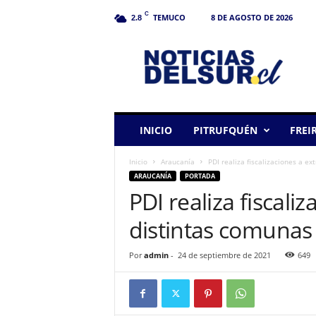
C
TEMUCO
8 DE AGOSTO DE 2026
2.8
N
o
t
i
c
i
a
INICIO
PITRUFQUÉN
FREI
s
d
Inicio
Araucanía
PDI realiza fiscalizaciones a e
e
ARAUCANÍA
PORTADA
l
PDI realiza fiscali
S
u
distintas comunas
r
Por
admin
-
24 de septiembre de 2021
649