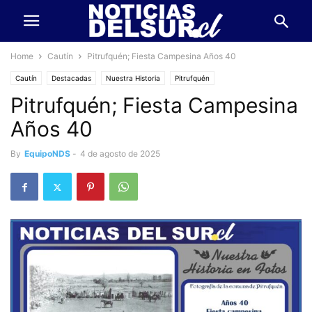
Home
Cautín
Pitrufquén; Fiesta Campesina Años 40
Cautín
Destacadas
Nuestra Historia
Pitrufquén
Pitrufquén; Fiesta Campesina
Años 40
By
EquipoNDS
-
4 de agosto de 2025