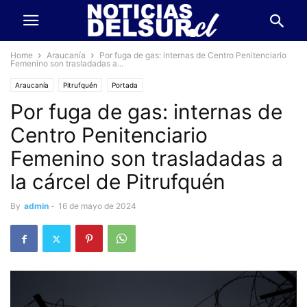
Home
Araucanía
Por fuga de gas: internas de Centro Penitenciario
Femenino son trasladadas a...
Araucanía
Pitrufquén
Portada
Por fuga de gas: internas de
Centro Penitenciario
Femenino son trasladadas a
la cárcel de Pitrufquén
By
admin
-
16 de mayo de 2024