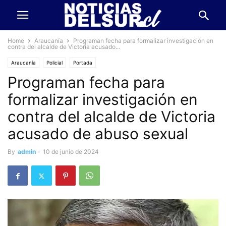
Home
Araucanía
Programan fecha para formalizar investigación en
contra del alcalde de Victoria acusado...
Araucanía
Policial
Portada
Programan fecha para
formalizar investigación en
contra del alcalde de Victoria
acusado de abuso sexual
By
admin
-
10 de junio de 2024