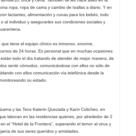
 almuerzo, once y cena. También se les hace aseo en la
ciona ropa, ropa de cama y cambio de toallas a diario. Y en
con lactantes, alimentación y cunas para los bebés, todo
 o al individuo y asegurarles sus condiciones sociales y
cuarentena.
 que tiene el equipo clínico es inmenso, enorme,
 turnos de 24 horas. Es personal que en muchas ocasiones
 están todo el día tratando de atender de mejor manera, de
olos sentir cómodos, comunicándose con ellos no sólo de
blando con ellos comunicación vía telefónica desde la
 monitoreando su estado.
izama y las Tens Katerin Quezada y Karin Colicheo, en
que laboran en las residencias quienes, por alrededor de 2
en el “Hotel de la Frontera”, superando el temor al virus y
ejanía de sus seres queridos y amistades.