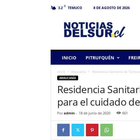
C
TEMUCO
8 DE AGOSTO DE 2026
3.2
N
o
t
i
c
i
a
INICIO
PITRUFQUÉN
FREI
s
d
Inicio
Araucanía
Residencia Sanitaria de Temuco,
e
ARAUCANÍA
l
Residencia Sanita
S
u
para el cuidado de
r
Por
admin
-
18 de junio de 2020
601