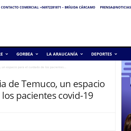
CONTACTO COMERCIAL: +56972281871 – BRÍGIDA CÁRCAMO
PRENSA@NOTICIAS
RE
GORBEA
LA ARAUCANÍA
DEPORTES
 un espacio para el cuidado de los pacientes...
ria de Temuco, un espacio
 los pacientes covid-19