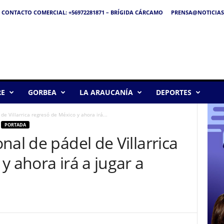
CONTACTO COMERCIAL: +56972281871 – BRÍGIDA CÁRCAMO
PRENSA@NOTICIAS
RE
GORBEA
LA ARAUCANÍA
DEPORTES
e Villarrica regresó de México y ahora irá...
PORTADA
nal de pádel de Villarrica
y ahora irá a jugar a