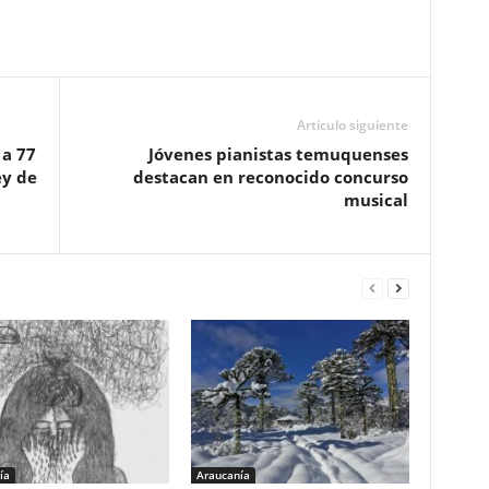
Artículo siguiente
 a 77
Jóvenes pianistas temuquenses
ey de
destacan en reconocido concurso
musical
ía
Araucanía