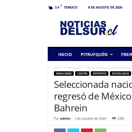
C
TEMUCO
8 DE AGOSTO DE 2026
3.4
N
o
t
i
c
i
a
INICIO
PITRUFQUÉN
FREI
s
d
Inicio
Araucanía
Seleccionada nacional de pádel d
e
ARAUCANÍA
CAUTÍN
DEPORTES
DESTACADAS
l
Seleccionada nacio
S
u
regresó de México 
r
Bahrein
Por
admin
-
1 de octubre de 2024
2355