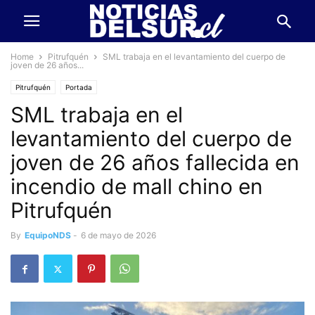
Home
Pitrufquén
SML trabaja en el levantamiento del cuerpo de
joven de 26 años...
Pitrufquén
Portada
SML trabaja en el
levantamiento del cuerpo de
joven de 26 años fallecida en
incendio de mall chino en
Pitrufquén
By
EquipoNDS
-
6 de mayo de 2026