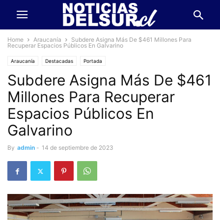
Home
Araucanía
Subdere Asigna Más De $461 Millones Para
Recuperar Espacios Públicos En Galvarino
Araucanía
Destacadas
Portada
Subdere Asigna Más De $461
Millones Para Recuperar
Espacios Públicos En
Galvarino
By
admin
-
14 de septiembre de 2023