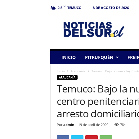
C
TEMUCO
8 DE AGOSTO DE 2026
2.5
N
o
t
i
c
i
a
INICIO
PITRUFQUÉN
FREI
s
d
Inicio
Araucanía
Temuco: Bajo la nueva ley 8 int
e
ARAUCANÍA
l
Temuco: Bajo la nu
S
u
centro penitencia
r
arresto domiciliari
Por
admin
-
19 de abril de 2020
784