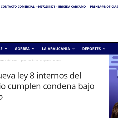
CONTACTO COMERCIAL: +56972281871 – BRÍGIDA CÁRCAMO
PRENSA@NOTICIAS
RE
GORBEA
LA ARAUCANÍA
DEPORTES
ernos del centro penitenciario cumplen condena...
eva ley 8 internos del
rio cumplen condena bajo
o