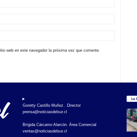
sitio web en este navegador la próxima vez que comente.
Lo 
Goretty Castillo Muñoz . Director
prensa@noticiasdelsur.cl
Brígida Cárcamo Alarcón. Área Comercial
ventas@noticiasdelsur.cl