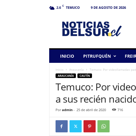
C
TEMUCO
9 DE AGOSTO DE 2026
2.6
N
o
t
i
c
i
a
INICIO
PITRUFQUÉN
FREI
s
d
Inicio
Araucanía
Temuco: Por videollamadas padr
e
ARAUCANÍA
CAUTÍN
l
Temuco: Por vide
S
u
a sus recién nacid
r
Por
admin
-
25 de abril de 2020
716