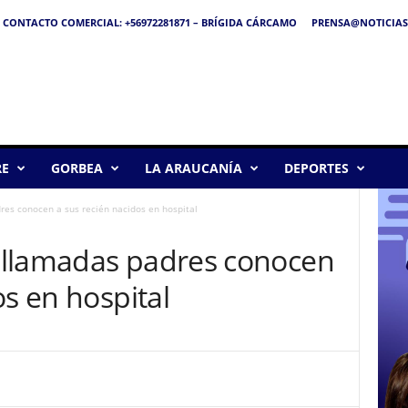
CONTACTO COMERCIAL: +56972281871 – BRÍGIDA CÁRCAMO
PRENSA@NOTICIAS
RE
GORBEA
LA ARAUCANÍA
DEPORTES
es conocen a sus recién nacidos en hospital
ollamadas padres conocen
os en hospital