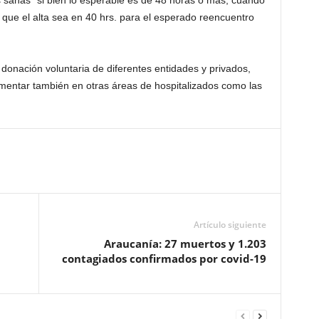
s sanas “si bien lo esperable es de 48 horas o más, cuando
 que el alta sea en 40 hrs. para el esperado reencuentro
 donación voluntaria de diferentes entidades y privados,
ementar también en otras áreas de hospitalizados como las
Artículo siguiente
Araucanía: 27 muertos y 1.203
contagiados confirmados por covid-19