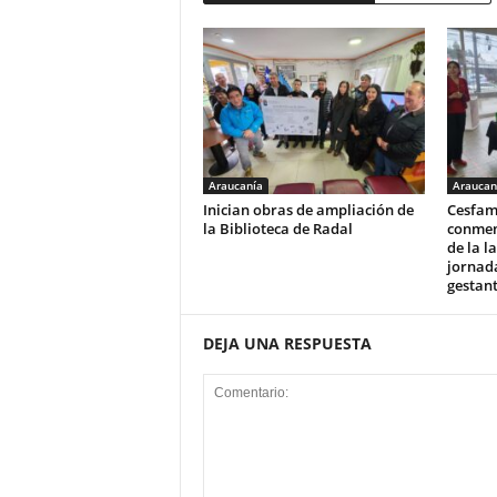
Araucanía
Araucan
Inician obras de ampliación de
Cesfam
la Biblioteca de Radal
conmem
de la l
jornad
gestan
DEJA UNA RESPUESTA