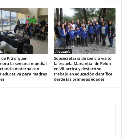
ía
Araucanía
 de Pitrufquén
Subsecretaria de ciencia visitó
ora la semana mundial
la escuela Manantial de Relún
actancia materna con
en Villarrica y destacó su
a educativa para madres
trabajo en educación científica
tes
desde las primeras edades