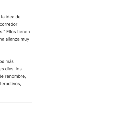
 la idea de
 corredor
.“ Ellos tienen
una alianza muy
cos más
s días, los
 de renombre,
teractivos,