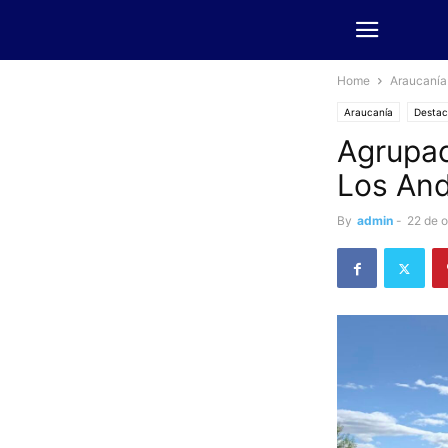
Home
Araucanía
Araucanía
Desta
Agrupac
Los And
By
admin
-
22 de 