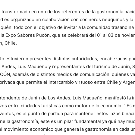
a transformado en uno de los referentes de la gastronomía nacio
ad es organizado en colaboración con cocineros neuquinos y la
uén, todo con el objetivo de invitar a la comunidad trasandina 
e la Expo Sabores Pucón, que se celebrará del 01 al 03 de novie
, Chile.
to estuvieron presentes distintas autoridades, encabezadas por
 Andes, Luis Madueño y representantes del turismo de Junín, 
CÓN, además de distintos medios de comunicación, quienes va
 privada que permite el intercambio virtuoso entre Chile y Argen
Intendente de Junin de Los Andes, Luis Madueño, manifestó la 
zos entre ciudades turísticas como motor de la economía. “ Es
eventos, es el punto de partida para mantener estos lazos binac
ne la gastronomía, este es un pilar fundamental ya qué hay mu
 el movimiento económico que genera la gastronomía en cada un