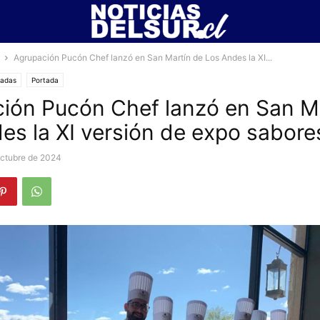
Agrupación Pucón Chef lanzó en San Martín de Los Andes la XI...
cadas
Portada
ión Pucón Chef lanzó en San M
es la XI versión de expo sabor
octubre de 2024