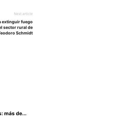
Next article
 extinguir fuego
l sector rural de
Teodoro Schmidt
: más de...