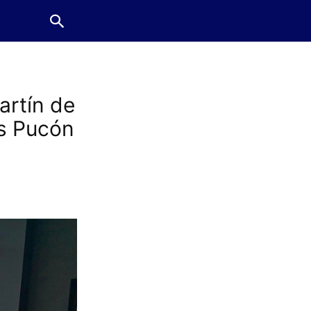
artín de
es Pucón