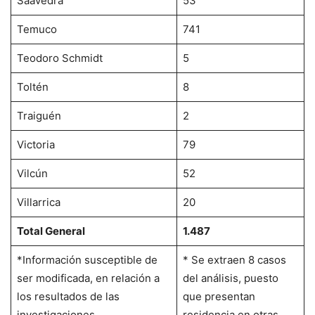
Saavedra
53
Temuco
741
Teodoro Schmidt
5
Toltén
8
Traiguén
2
Victoria
79
Vilcún
52
Villarrica
20
Total General
1.487
*Información susceptible de
* Se extraen 8 casos
ser modificada, en relación a
del análisis, puesto
los resultados de las
que presentan
investigaciones
residencia en otras