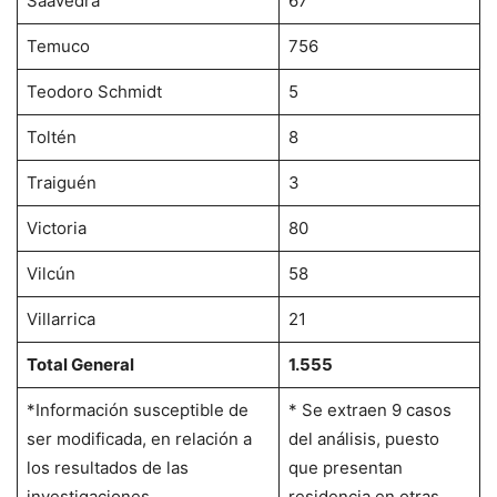
Saavedra
67
Temuco
756
Teodoro Schmidt
5
Toltén
8
Traiguén
3
Victoria
80
Vilcún
58
Villarrica
21
Total General
1.555
*Información susceptible de
* Se extraen 9 casos
ser modificada, en relación a
del análisis, puesto
los resultados de las
que presentan
investigaciones
residencia en otras