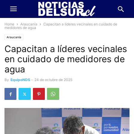
Home
Araucanía
Capacitan a líderes vecinales en cuidado de
medidores de agua
Araucanía
Capacitan a líderes vecinales
en cuidado de medidores de
agua
By
EquipoNDS
-
24 de octubre de 2025