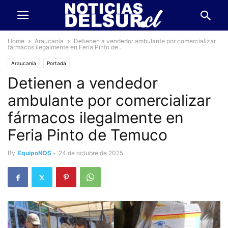
Home
Araucanía
Detienen a vendedor ambulante por comercializar
fármacos ilegalmente en Feria Pinto de...
Araucanía
Portada
Detienen a vendedor
ambulante por comercializar
fármacos ilegalmente en
Feria Pinto de Temuco
By
EquipoNDS
-
24 de octubre de 2025