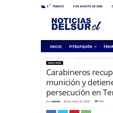
C
TEMUCO
6 DE AGOSTO DE 2026
C
6
N
o
t
i
c
i
a
INICIO
PITRUFQUÉN
FREI
s
d
Inicio
Araucanía
Carabineros recupera dos armas 
e
ARAUCANÍA
l
Carabineros recup
S
u
munición y detiene
r
persecución en T
Por
admin
-
28 de mayo de 2020
845