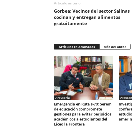
Artículo anterior
Gorbea: Vecinos del sector Salinas
cocinan y entregan alimentos
gratuitamente
Artículos relacionados
Más del autor
Araucanía
Araucan
Emergencia en Ruta s-70: Seremi
Invest
de educación compromete
confere
gestiones para evitar perjuicios
estudio
académicos a estudiantes del
amerin
Liceo la Frontera