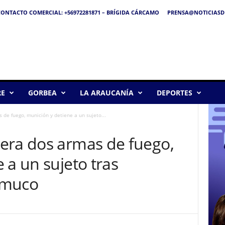
ONTACTO COMERCIAL: +56972281871 – BRÍGIDA CÁRCAMO
PRENSA@NOTICIASDE
RE
GORBEA
LA ARAUCANÍA
DEPORTES
de fuego, munición y detiene a un sujeto...
era dos armas de fuego,
 a un sujeto tras
emuco