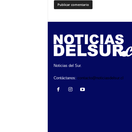
Noticias del Sur.
Contáctanos:
contacto@noticiasdelsur.cl