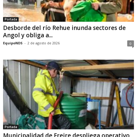
Portada
Desborde del río Rehue inunda sectores de
Angol y obliga a...
EquipoNDS
-
2 de agosto de 2026
0
Portada
Municipalidad de Freire despliega operativo