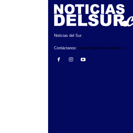
Noticias del Sur.
Contáctanos:
contacto@noticiasdelsur.cl