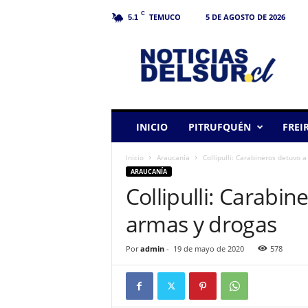
C
TEMUCO
5 DE AGOSTO DE 2026
5.1
N
o
t
i
c
i
a
INICIO
PITRUFQUÉN
FREI
s
d
Inicio
Araucanía
Collipulli: Carabineros detuvo 
e
ARAUCANÍA
l
Collipulli: Carabin
S
u
armas y drogas
r
Por
admin
-
19 de mayo de 2020
578