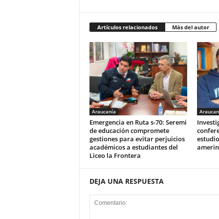
Artículos relacionados
Más del autor
Araucanía
Araucan
Emergencia en Ruta s-70: Seremi
Invest
de educación compromete
confere
gestiones para evitar perjuicios
estudio
académicos a estudiantes del
amerin
Liceo la Frontera
DEJA UNA RESPUESTA