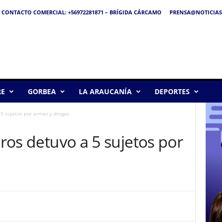
CONTACTO COMERCIAL: +56972281871 – BRÍGIDA CÁRCAMO
PRENSA@NOTICIAS
RE
GORBEA
LA ARAUCANÍA
DEPORTES
a 5 sujetos por armas y drogas
eros detuvo a 5 sujetos por